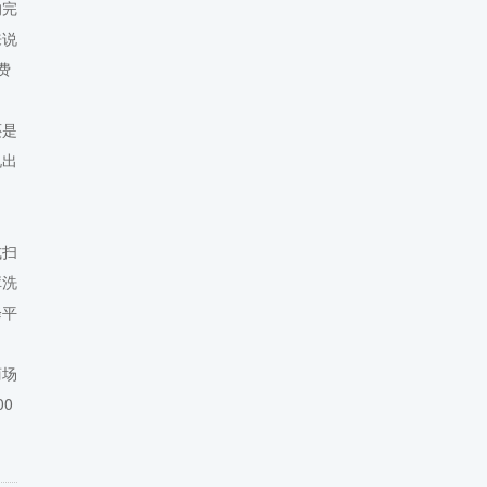
的完
来说
费
还是
况出
式扫
库洗
降平
商场
00