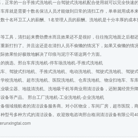
，正常的一台手推式洗地机一台驾驶式洗地机配合使用就可以完全快速
个车库就是需要十数名保洁人员才能做到日常的清扫工作，单单就用成本
数十名环卫工人的薪酬、1名管理人员的薪酬。洗地机是十分丰厚的成本
等工具，清扫起来费劲费水而且效果还不是很好，往往拖完地面之后都
要重新打扫了。并且这还是在清扫人员不偷懒的情况下，如果又偷懒的情
实际效果恰好极致地解决了印痕与泥泞不堪这两个方面。
挑选。邢台车库洗地机-停车场洗地机-手推式洗地机
地车、驾驶式扫地机、手推式洗地机、电动洗地机、驾驶式洗地机、
驾驶
、学校洗地机、超市洗地机、医院洗地机、仓库洗地机、物业扫地车、车
工业吸尘器
、地毯清洗机、洗地吸干机等商业用清洁设备，还附属经营升
设备等产品。 邢台工厂洗地机-工业洗地机-企业洗地机
设备领域领航者的清洁设备服务商。对小区物业，车间厂房，超市医院，
多种型号多种方式的清洁设备。欢迎致电咨询
邢台格润清洁设备有限公司
4
nxingtai.com