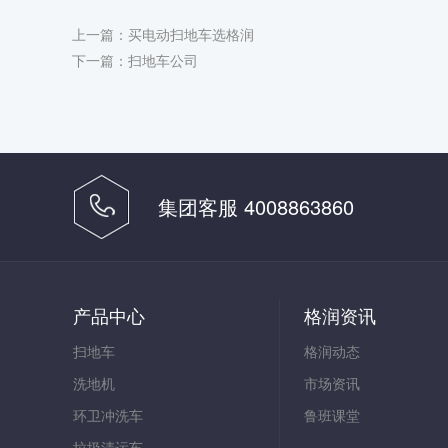
上一篇：
买电动扫地车选格润
下一篇：
扫地车公司
集团客服 4008863860
产品中心
格润资讯
扫地车
格润动态
洗地机
市场资讯
环卫冲洗车
鲁班课堂
垃圾清运车