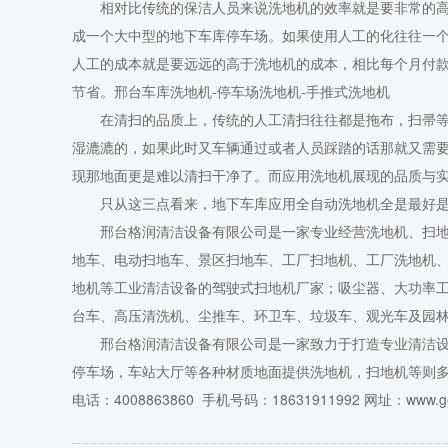
相对比传统的保洁人员来说洗地机的效率就是要非常的高
成一个大中型的地下车库停车场。如果使用人工的化往往一
人工的成本就是要远远的高于洗地机的成本，相比每个月付款
节省。邢台车库洗地机-停车场洗地机-手推式洗地机
在清扫的品质上，传统的人工清扫往往都是拖布，扫帚等
湿漉漉的，如果此时又车辆通过或者人员踩踏的话那就又需
现那地面更是难以清扫干净了。而应用洗地机展现的品质与
只从这三点看来，地下车库应用全自动洗地机全是最好是的
邢台格润清洁设备有限公司
是一家专业经营洗地机、扫
地车
、电动扫地车、景区扫地车、工厂扫地机、工厂洗地机
地机等工业清洁设备的驾驶式扫地机厂家；吸尘器、大功率
台车、高压清洗机、尘推车、环卫车、垃圾车、观光车及园林
邢台格润清洁设备有限公司
是一家致力于打造专业清洁
停车场，车站大厅等各种材质地面提供洗地机，扫地机等则
电话：4008863860 手机号码：18631911992 网址：www.geru