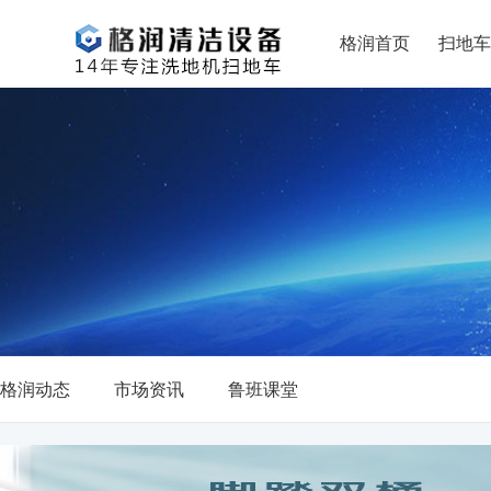
格润首页
扫地车
格润动态
市场资讯
鲁班课堂